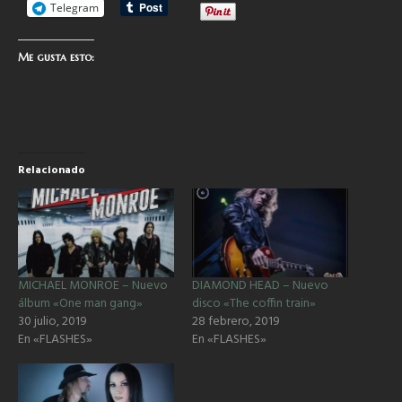
Telegram
Me gusta esto:
Relacionado
MICHAEL MONROE – Nuevo
DIAMOND HEAD – Nuevo
álbum «One man gang»
disco «The coffin train»
30 julio, 2019
28 febrero, 2019
En «FLASHES»
En «FLASHES»