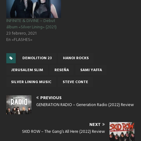
INFINITE & DIVINE – Debut
álbum «Silver Lining» (2021)
23 febrero, 2021
En «FLASHES»
DEMOLITION 23
HANOI ROCKS
JERUSALEM SLIM
RESEÑA
SAMI YAFFA
SILVER LINING MUSIC
STEVE CONTE
PREVIOUS
GENERATION RADIO – Generation Radio (2022) Review
NEXT
SKID ROW – The Gang’s All Here (2022) Review