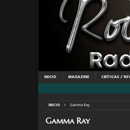
INICIO
MAGAZINE
CRÍTICAS / RE
INICIO
Gamma Ray
Gamma Ray