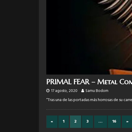
PRIMAL FEAR – Metal Co
17 agosto, 2020
Samu Bodom
“Tras una de las portadas más horrosas de su car
«
1
2
3
…
16
»