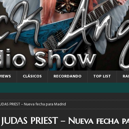
VIEWS
CLÁSICOS
RECORDANDO
TOP LIST
RA
DAS PRIEST – Nueva fecha para Madrid
UDAS PRIEST – Nueva fecha p