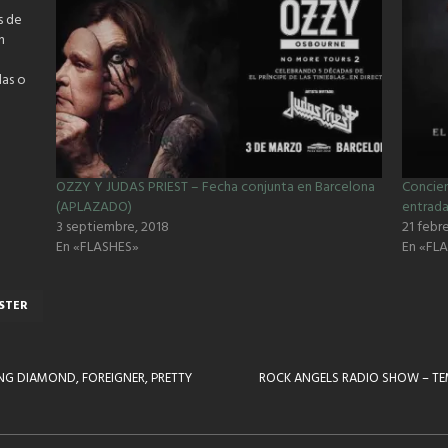
s de
n
das o
OZZY Y JUDAS PRIEST – Fecha conjunta en Barcelona
Concie
(APLAZADO)
entrada
3 septiembre, 2018
21 febr
En «FLASHES»
En «FL
STER
NG DIAMOND, FOREIGNER, PRETTY
ROCK ANGELS RADIO SHOW – TE