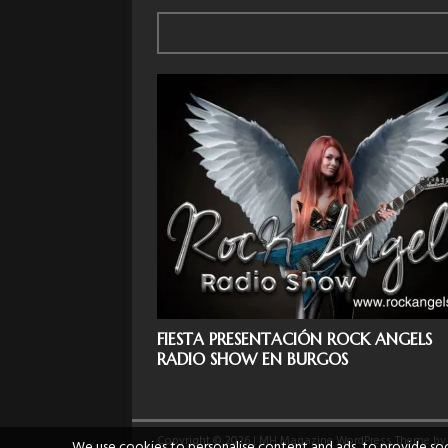
FIESTA PRESENTACIÓN ROCK ANGELS
RADIO SHOW EN BURGOS
Copyright © 2026 | MH Magazine WordPress Theme b
We use cookies to personalise content and ads, to provide soci