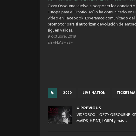
OZZY OSBOURNE / JUDAS PRIEST – POSPUESTO
Ozzy Osbourne vuelve a posponer los concierto
Europa para el Otoño. Así lo ha comunicado en u
video en Facebook. Esperamos comunicado del
promotor para si autorizan devolución de entra
siguen validas.
9 octubre, 2019
En «FLASHES»
2020
LIVE NATION
TICKETMA
PREVIOUS
VIDEOBOX – OZZY OSBOURNE, KI
MAIDS, H.E.A.T, LORDI y más…