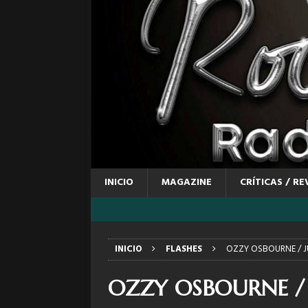
INICIO
MAGAZINE
CRÍTICAS / RE
INICIO
FLASHES
OZZY OSBOURNE / JU
OZZY OSBOURNE / J