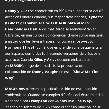
Myths, Legends & Lies
.
Danny y Giles
se conocieron en 1994 en el concierto del 02
Arena en Londres cuando, sus respectivas bandas,
Tyketto
y Ghost grabaron el Gods Of AOR para el MTV
Headbangers Ball
. Años más tarde se reencuentran en
Gibraltar, en una curiosa coincidencia, donde surge una gran
amistad que les lleva a trabajar juntos en el
proyecto
Harmony Street
, con el que emprenden una pequeña gira
por España, como dueto, haciendo versiones de clásicos en
acústico. Cuando
Giles y Arias
deciden embarcarse
en
MAGIK
, surge de inmediato la propuesta de
colaboración de
Danny Vaughn
en este “
Show Me The
Way
”.
MAGIK
nos ofrecen su particular visión de esta canción
emblemática. Cuando se cumplen 45 años del éxito mundial
alcanzado por
Frampton
con «
Show Me The Way
«,
lanzado en febrero de 1976 como el sencillo principal de su