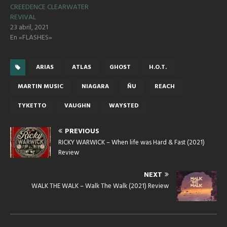
CREEDENCE CLEARWATER
REVIVAL
23 abril, 2021
En «FLASHES»
ARIAS
ATLAS
GHOST
H.O.T.
MARTIN MUSIC
NIAGARA
ÑU
REACH
TYKETTO
VAUGHN
WAYSTED
PREVIOUS
RICKY WARWICK – When life was Hard & Fast (2021)
Review
NEXT
WALK THE WALK – Walk The Walk (2021) Review