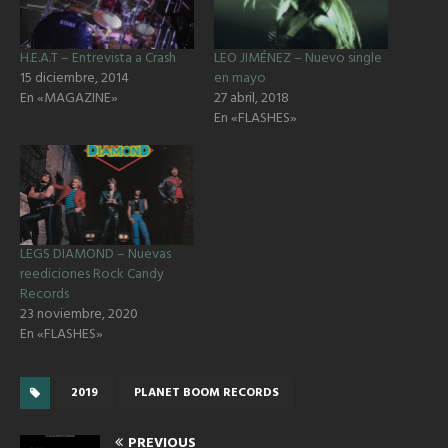
H.E.A.T – Entrevista a Crash
LEO JIMÉNEZ – Nuevo single
15 diciembre, 2014
en mayo
En «MAGAZINE»
27 abril, 2018
En «FLASHES»
LEGS DIAMOND – Nuevas
reediciones Rock Candy
Records
23 noviembre, 2020
En «FLASHES»
2019
PLANET BOOM RECORDS
PREVIOUS