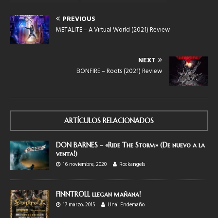
PREVIOUS
METALITE – A Virtual World (2021) Review
NEXT
BONFIRE – Roots (2021) Review
ARTÍCULOS RELACIONADOS
DON BARNES – «Ride The Storm» (De nuevo a la
venta!)
16 noviembre, 2020
Rockangels
FINNTROLL llegan mañana!
17 marzo, 2015
Unai Endemaño