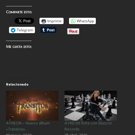
Comparte esto:
Imprimir
WhatsApp
Telegram
Me gusta esto:
Relacionado
AYREON – Nuevo álbum
AYREON ficha con Mascot
«Transitus»
Records