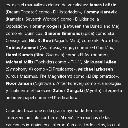
este es el maravilloso elenco de vocalistas:
James LaBrie
(Dream Theater) como «El Historiador»,
Tommy Karevik
(Kamelot, Seventh Wonder) como «El Líder de la
Oposición»,
Tommy Rogers
(Between the Buried and Me)
como «El Químico»,
Simone Simmons
(Epica) como «La
Consejera»,
Nils K. Rue
(Pagan’s Mind) como «El Profeta»,
Tobias Sammet
(Avantasia, Edguy) como «El Capitán»,
Hansi Kursch
(Blind Guardian) como «El Astrónomo»,
Michael Mills
(Toehider) como » TH-1″,
Sir Russell Allen
(Symphony X) como «El Presidente»,
Michael Erikssen
(Circus Maximus, The Magnificent) como «El Diplomático»,
Floor Jansen
(Nightwish, After Forever) como «La Biologa»
y finalmente el tunecino
Zaher Zorgati
(Myrath) interpreta
un breve papel como «El Predicador».
Cabe destacar que en la gran mayoría de temas no
interviene un solo cantante. Al revés. En muchas de las
canciones intervienen e interactúan casi todos ellos, lo cual