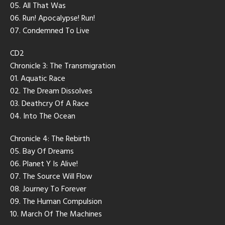
05. All That Was
06. Run! Apocalypse! Run!
07. Condemned To Live
CD2
Chronicle 3: The Transmigration
01. Aquatic Race
02. The Dream Dissolves
03. Deathcry Of A Race
04. Into The Ocean
Chronicle 4: The Rebirth
05. Bay Of Dreams
06. Planet Y Is Alive!
07. The Source Will Flow
08. Journey To Forever
09. The Human Compulsion
10. March Of The Machines