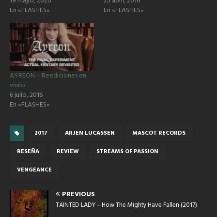
19 mayo, 2020
25 abril, 2016
En «FLASHES»
En «FLASHES»
AYREON – Reediciones en
vinilo
6 julio, 2016
En «FLASHES»
2017
ARJEN LUCASSEN
MASCOT RECORDS
RESEÑA
REVIEW
STREAMS OF PASSION
VENGEANCE
PREVIOUS
TAINTED LADY – How The Mighty Have Fallen (2017)