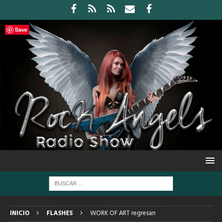
Save
INICIO
FLASHES
WORK OF ART regresan