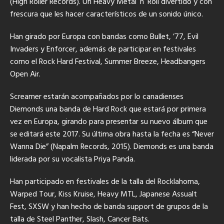
(High Roller Records). Un Heavy Metal´n´Roll divertido y con
frescura que les hacer característicos de un sonido único.
Han girado por Europa con bandas como Bullet, ’77, Evil
Invaders y Enforcer, además de participar en festivales
como el Rock Hard Festival, Summer Breeze, Headbangers
Open Air.
Screamer estarán acompañados por lo canadienses
Diemonds una banda de Hard Rock que estará por primera
vez en Europa, girando para presentar su nuevo álbum que
se editará este 2017. Su última obra hasta la fecha es “Never
Wanna Die” (Napalm Records, 2015). Diemonds es una banda
liderada por su vocalista Priya Panda.
Han participado en festivales de la talla del Rocklahoma,
Warped Tour, Kiss Kruise, Heavy MTL, Japanese Assualt
Fest, SXSW y han hecho de banda support de grupos de la
talla de Steel Panther, Slash, Cancer Bats.