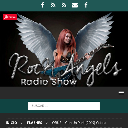
Save
INICIO
FLASHES
OBÚS – Con Un Par!! (2019) Crítica