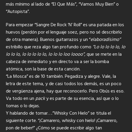
más mínimo al lado de “El Que Más”, “Vamos Muy Bien” o
“Autopista”.
Para empezar “Sangre De Rock ‘N’ Roll” es una patada en los
huevos (perdón por el lenguaje soez, pero no sé describirlo
de otra manera). Buenos guitarrazos y un “
elaboradísimo”
estribillo que reza algo tan profundo como
“Lo lo lo lo lo, lo
lo lo lo, lo lo lo lo lo, lo lo lo loo loooo”,
que se mete en la
cabeza de inmediato y en directo va a ser la bomba
atómica, son la base de esta canción.
“La Mosca” es de 10 también. Pegadiza y alegre. Vale, la
letra de este tema, y de casi todos los demás, es un poco
de vergüenza ajena, hay que reconocerlo. Pero Obús es eso.
Va todo en un
pack
y es parte de su esencia, así que o lo
tomas o lo dejas.
Y hablando de tomar….”Whisky Con Hielo” se titula el
siguiente corte. “¡Camarero, whisky con hielo! ¡Camarero,
pon de beber!” ¿Cómo se puede escribir algo tan