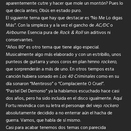
aparentemente cutre y hacer que mole un montón? Pues lo
que decía antes; Obús en estado puro.
El siguiente tema que hay que destacar es “No Me Lo digas
Más”. Con la simpleza y a la vez el gancho de
AC/DC
o
Airbourne
. Esencia pura de
Rock & Roll
sin aditivos ni
conservantes.
“Años 80” es otro tema que tiene algo especial.
Musicalmente algo más elaborado y con un estribillo, unos
punteos de guitarra y unos coros en plan himno
rockero
,
que sorprenderán a más de uno. En otros tiempos esta
canción hubiera sonado en
Los 40 Criminales
como en su
día sonaron “Mentiroso” o “Complaciente O Cruel”.
“Pastel Del Demonio” ya la habíamos escuchado hace casi
dos años, pero ha sido incluida en el disco igualmente. Aquí
Fortu reivindica con su letra el personaje del viejo
rockero
absolutamente decidido a no enterrar aún el hacha de
guerra. Vamos, que habla de sí mismo.
Casi para acabar tenemos dos temas con parecida