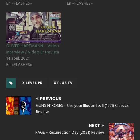
En «FLASHES»
En «FLASHES»
OLIVER HARTMANN – Video
Interview / Video Entrevista
14 abril, 2021
En «FLASHES»
X LEVEL PR
X PLUS TV
PREVIOUS
GUNS N’ ROSES – Use your Illusion I & II (1991) Classics
Review
NEXT
RAGE – Resurrection Day (2021) Review