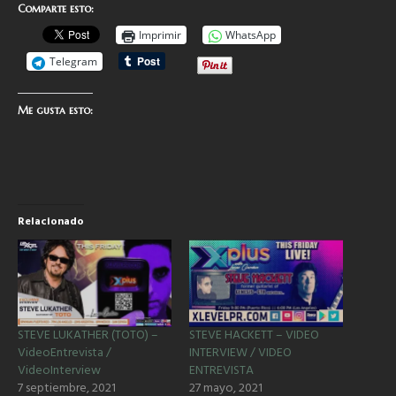
Comparte esto:
Imprimir
WhatsApp
Telegram
Me gusta esto:
Relacionado
STEVE LUKATHER (TOTO) –
STEVE HACKETT – VIDEO
VideoEntrevista /
INTERVIEW / VIDEO
VideoInterview
ENTREVISTA
7 septiembre, 2021
27 mayo, 2021