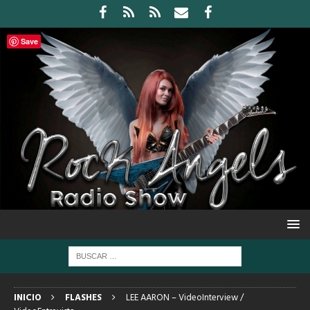
Save
INICIO
FLASHES
LEE AARON – VideoInterview /