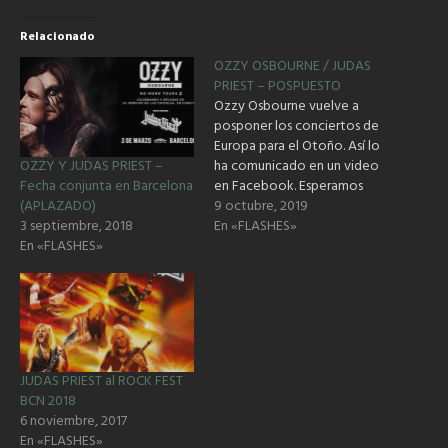
Relacionado
OZZY OSBOURNE / JUDAS
PRIEST – POSPUESTO
Ozzy Osbourne vuelve a
posponer los conciertos de
Europa para el Otoño. Así lo
OZZY Y JUDAS PRIEST –
ha comunicado en un video
Fecha conjunta en Barcelona
en Facebook. Esperamos
(APLAZADO)
comunicado del promotor
9 octubre, 2019
3 septiembre, 2018
para si autorizan devolución
En «FLASHES»
En «FLASHES»
de entradas o siguen validas.
JUDAS PRIEST al ROCK FEST
BCN 2018
6 noviembre, 2017
En «FLASHES»