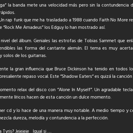
“ la banda mete una velocidad más pero sin la contundencia del
rápidos.
 Un rap funk que me ha trasladado a 1988 cuando Faith No More rev
 “Rock Me Amadeus” los Edguy lo han mostrado así.
 nivel del álbum. Geniales las estrofas de Tobias Sammet que e
tendibles las forma del cantante alemán. El tema es muy acert
y solos de los guitarras.
nte la gran influencia que Bruce Dickinson ha tenido en todos 
obresaliente repaso vocal. Este “Shadow Eaters“ es quizá la canció
omento relax del disco con “Alone In Myself”. Un agradable tecla
mente líricos hacen de esta canción un dulce momento.
imer cd y lo hace de una manera muy notable. A medio tiempo y con
mezcla dureza, melodía y contundencia a la perfección.
yris? Jejejeje Igual si …