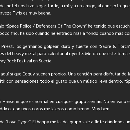
del hotel nos hizo llegar tarde, a mí y a un amigo, al concierto q
cerveza Tyris es muy buena.
ajo “Space Police / Defenders Of The Crown“ he tenido que escuch
n poco frío, ha sido cuando he entrado más a fondo cuando más c
as Priest, los germanos golpean duro y fuerte con “Sabre & Tor
les del heavy metal para calentar al oyente. Me da que este tema se
y Rock Festival en Suecia.
y aquí sí que Edguy suenan propios. Una canción para disfrutar de la
itir con sensaciones todo el gusto que un músico lleva dentro, “S
i Hansen» que es normal en cualquier grupo alemán. No en vano 
elódico, con unos coros metaleros como himno. Muy bien.
 de “Love Tyger“. El happy metal del grupo sale a flote dándonos u