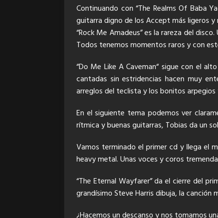
Continuando con “The Realms Of Baba Yaga
guitarra digno de los Accept más ligeros y 
“Rock Me Amadeus” es la rareza del disco.
Todos tenemos momentos raros y con este
“Do Me Like A Caveman“ sigue con el alto
cantadas sin estridencias hacen muy en
arreglos del teclista y los bonitos arpegios 
En el siguiente tema podemos ver clarame
rítmica y buenas guitarras, Tobias da un s
Vamos terminado el primer cd y llega el m
heavy metal. Unas voces y coros tremenda
“The Eternal Wayfarer” da el cierre del pr
grandísimo Steve Harris dibuja, la canción 
¿Hacemos un descanso y nos tomamos una T