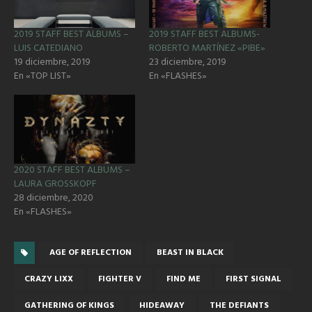
2019 STAFF BEST ALBUMS –
2019 STAFF BEST ALBUMS-
LUIS CATEDIANO
ROBERTO MARTÍNEZ «PIBE»
19 diciembre, 2019
23 diciembre, 2019
En «TOP LIST»
En «FLASHES»
2020 STAFF BEST ALBUMS –
LAURA GROSSKOPF
28 diciembre, 2020
En «FLASHES»
AGE OF REFLECTION
BEAST IN BLACK
CRAZY LIXX
FIGHTER V
FIND ME
FIRST SIGNAL
GATHERING OF KINGS
HIDEAWAY
THE DEFIANTS