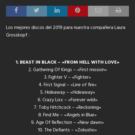
Los mejores discos del 2019 para nuestra compañera Laura
Grosskopf
:
1. BEAST IN BLACK – «FROM HELL WITH LOVE»
2. Gathering Of Kings – «First mission»
3. Fighter V – «Fighter»
4. First Signal – «Line of fire»
5. Hideaway – «Hideaway»
6. Crazy Lixx – «Forever wild»
7. Toby Hitchcock – «Reckoning»
8. Find Me – «Angels in Blue»
9. Age Of Reflection – «New dawn»
10. The Defiants – «Zokusho»