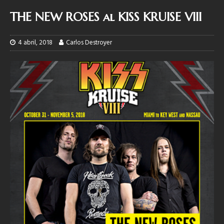
THE NEW ROSES al KISS KRUISE VIII
4 abril, 2018
Carlos Destroyer