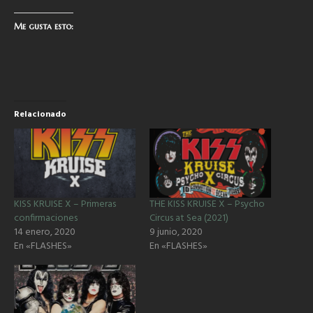
Me gusta esto:
Relacionado
KISS KRUISE X – Primeras
THE KISS KRUISE X – Psycho
confirmaciones
Circus at Sea (2021)
14 enero, 2020
9 junio, 2020
En «FLASHES»
En «FLASHES»