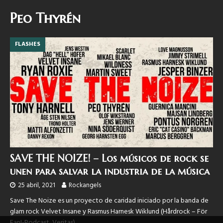
Peo Thyrén
FLASHES
SAVE THE NOIZE! – Los músicos de rock se
unen para salvar la industria de la música
25 abril, 2021
Rockangels
Save The Noize es un proyecto de caridad iniciado por la banda de
glam rock Velvet Insane y Rasmus Harnesk Wiklund (Hårdrock – För
Fan!-Podcast, Veritas)