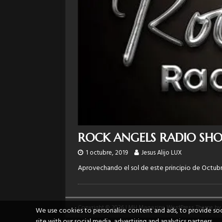
ROCK ANGELS RADIO SHO
1 octubre, 2019
Jesus Alijo LUX
Aprovechando el sol de este principio de Octubr
Copyright © 2026 | MH Magazine WordPress Theme b
We use cookies to personalise content and ads, to provide soci
site with our social media, advertising and analytics partners.