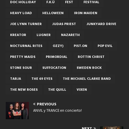
DOC HOLLIDAY
F.K.Ü
FEST
FESTIVAL
HEAVY LOAD
HELLOWEEN
IRON MAIDEN
JOE LYNN TURNER
JUDAS PRIEST
JUNKYARD DRIVE
KREATOR
LUGNER
NAZARETH
NOCTURNAL RITES
OZZY)
PIST.ON
POP EVIL
PRETTY MAIDS
PRIMORDIAL
ROTTIN CHRIST
STONE SOUR
SUFFOCATION
SWEDEN ROCK
TARJA
THE 69 EYES
THE MICHAEL CLARKE BAND
THE NEW ROSES
THE QUILL
VIXEN
PREVIOUS
ANVIL y TRANCE en concierto!
NEXT