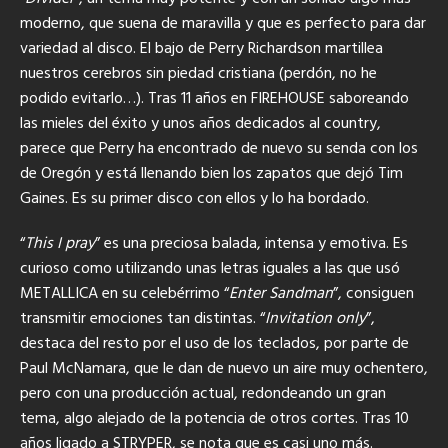
moderno, que suena de maravilla y que es perfecto para dar
variedad al disco. El bajo de Perry Richardson martillea
nuestros cerebros sin piedad cristiana (perdón, no he
podido evitarlo…). Tras 11 años en FIREHOUSE saboreando
las mieles del éxito y unos años dedicados al country,
parece que Perry ha encontrado de nuevo su senda con los
de Oregón y está llenando bien los zapatos que dejó Tim
Gaines. Es su primer disco con ellos y lo ha bordado.
“
This I pray
” es una preciosa balada, intensa y emotiva. Es
curioso como utilizando unas letras iguales a las que usó
METALLICA en su celebérrimo “
Enter Sandman
”, consiguen
transmitir emociones tan distintas. “
Invitation only
”,
destaca del resto por el uso de los teclados, por parte de
Paul McNamara, que le dan de nuevo un aire muy ochentero,
pero con una producción actual, redondeando un gran
tema, algo alejado de la potencia de otros cortes. Tras 10
años ligado a STRYPER, se nota que es casi uno más.