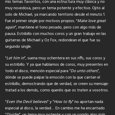
mis temas favoritos, con una estructura muy clásica y no
muy novedosa, pero un tema potente y efectivo. Ojito al
solo de Michael, ya marcando territorio desde el minuto 1.
Fue el primer single por motivos propios. “
Make love great
again
”, mantiene el tono pesado, pero con algo más de
pausa. Estribillo con muchos coros y un gran trabajo en las
guitarras de Michael y Oz Fox, redondean el que fue su
segundo single.
“
Let him in
”, suena muy ochentera en sus riffs, sus coros y
su estribillo. Y ya que hablamos de coros, muy presentes en
todo el disco, mención especial para “
Do unto others
”,
dónde se puede palpar la emoción con la que cantan el
estribillo, demostrando que de verdad, se creen su mensaje:
tratad a los demás, como queréis que os traten a vosotros.
“
Even the Devil believes
” y “
How to fly
” no aportan nada
especial al disco, la verdad… En cambio me ha encantado
“
Divider
”, un tema muy potente y con un sonido algo más