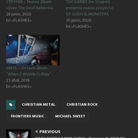
STRYPER – Nuevo álbum
TIM GAINES (ex Stryper)
«Even The Devil Believes»
presenta nuevo proyecto
26 junio, 2020
OF GODS & MONSTERS
En «FLASHES»
30 junio, 2020
En «FLASHES»
MASS – Octavo álbum
“When 2 Worlds Collide”
23 abril, 2018
En «FLASHES»
CHRISTIAN METAL
CHRISTIAN ROCK
FRONTIERS MUSIC
MICHAEL SWEET
PREVIOUS