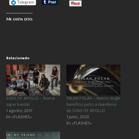
Telegram
Me gusta esto:
Relacionado
SONS OF APOLLO – Nueva
MILAN POLAK – Nuevo single
super banda!
benéfico junto a miembros
1 agosto, 2017
de SONS OF APOLLO
En «FLASHES»
1 junio, 2020
En «FLASHES»