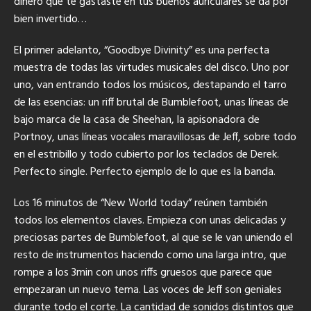
dinero que te gastaste en tus buenos auriculares se da por
bien invertido…
El primer adelanto, “Goodbye Divinity” es una perfecta
muestra de todas las virtudes musicales del disco. Uno por
uno, van entrando todos los músicos, destapando el tarro
de las esencias: un riff brutal de Bumblefoot, unas líneas de
bajo marca de la casa de Sheehan, la apisonadora de
Portnoy, unas líneas vocales maravillosas de Jeff, sobre todo
en el estribillo y todo cubierto por los teclados de Derek.
Perfecto single. Perfecto ejemplo de lo que es la banda.
Los 16 minutos de “New World today” reúnen también
todos los elementos claves. Empieza con unas delicadas y
preciosas partes de Bumblefoot, al que se le van uniendo el
resto de instrumentos haciendo como una larga intro, que
rompe a los 3min con unos riffs gruesos que parece que
empezaran un nuevo tema. Las voces de Jeff son geniales
durante todo el corte. La cantidad de sonidos distintos que