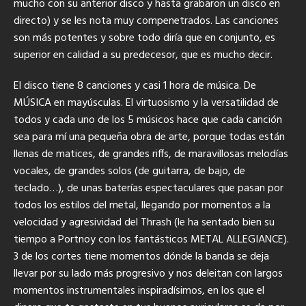
mucho con su anterior disco y hasta grabaron un disco en
directo) y se les nota muy compenetrados. Las canciones
son más potentes y sobre todo diría que en conjunto, es
superior en calidad a su predecesor, que es mucho decir.
El disco tiene 8 canciones y casi 1 hora de música. De
MÚSICA en mayúsculas. El virtuosismo y la versatilidad de
todos y cada uno de los 5 músicos hace que cada canción
sea para mí una pequeña obra de arte, porque todas están
llenas de matices, de grandes riffs, de maravillosas melodías
vocales, de grandes solos (de guitarra, de bajo, de
teclado…), de unas baterías espectaculares que pasan por
todos los estilos del metal, llegando por momentos a la
velocidad y agresividad del Thrash (le ha sentado bien su
tiempo a Portnoy con los fantásticos METAL ALLEGIANCE).
3 de los cortes tiene momentos dónde la banda se deja
llevar por su lado más progresivo y nos deleitan con largos
momentos instrumentales inspiradísimos, en los que el