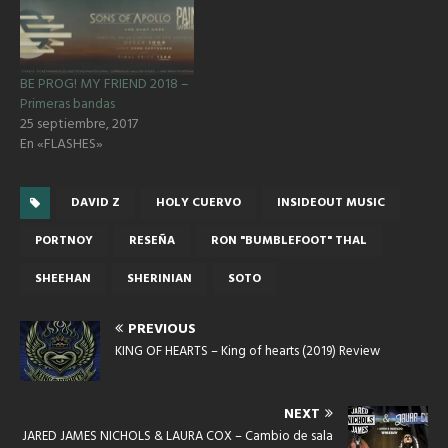
BE PROG! MY FRIEND 2018 –
Primeras bandas
25 septiembre, 2017
En «FLASHES»
DAVID Z
HOLY CUERVO
INSIDEOUT MUSIC
PORTNOY
RESEÑA
RON "BUMBLEFOOT" THAL
SHEEHAN
SHERINIAN
SOTO
PREVIOUS
KING OF HEARTS – King of hearts (2019) Review
NEXT
JARED JAMES NICHOLS & LAURA COX – Cambio de sala