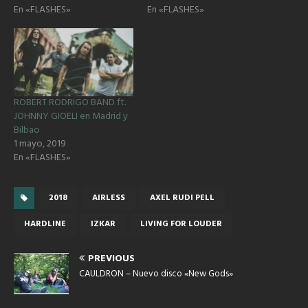
En «FLASHES»
En «FLASHES»
ROBERT RODRIGO BAND ft.
JOHNNY GIOELI en Madrid y
Bilbao
1 mayo, 2019
En «FLASHES»
2018
AIRLESS
AXEL RUDI PELL
HARDLINE
IZKAR
LIVING FOR LOUDER
PREVIOUS
CAULDRON – Nuevo disco «New Gods»