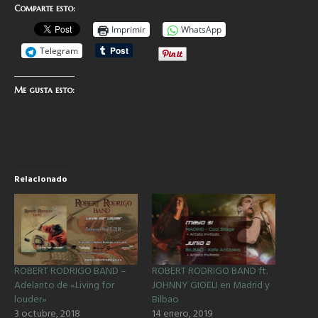
Comparte esto:
Imprimir
WhatsApp
Telegram
Me gusta esto:
Relacionado
ROBERT RODRIGO BAND –
ROBERT RODRIGO BAND ft.
Adelanto de «Living for
JOHNNY GIOELI en Madrid y
louder»
Bilbao
3 octubre, 2018
14 enero, 2019