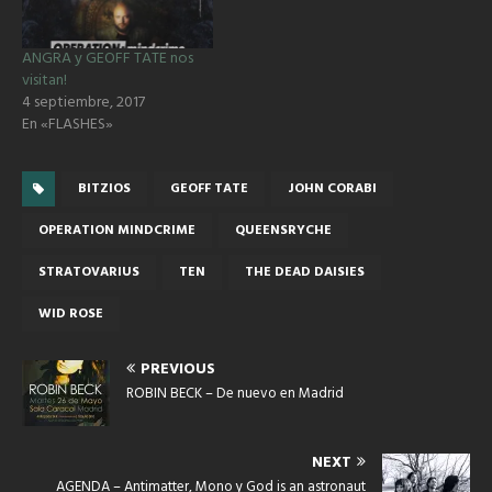
ANGRA y GEOFF TATE nos
visitan!
4 septiembre, 2017
En «FLASHES»
BITZIOS
GEOFF TATE
JOHN CORABI
OPERATION MINDCRIME
QUEENSRYCHE
STRATOVARIUS
TEN
THE DEAD DAISIES
WID ROSE
PREVIOUS
ROBIN BECK – De nuevo en Madrid
NEXT
AGENDA – Antimatter, Mono y God is an astronaut