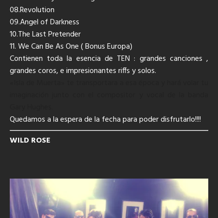
08.Revolution
09.Angel of Darkness
10.The Last Pretender
11. We Can Be As One ( Bonus Europa)
Contienen toda la esencia de TEN : grandes canciones ,
grandes coros, e impresionantes riffs y solos.
«Isla de Muerta» te transportara a esa
época
y
hará
volar tu
imaginación junto con el compositor y vocal de la banda
Gary Hughes.
Quedamos a la espera de la fecha para poder disfrutarlo!!!!
WILD ROSE