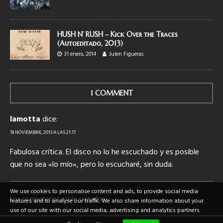
HUSH N’ RUSH – Kick Over the Traces
(Autoeditado, 2013)
31 enero, 2014
Julen Figueras
1 COMMENT
lamotta
dice:
18 NOVIEMBRE, 2013 A LAS 21:17
Fabulosa crítica. El disco no lo he escuchado y es posible
que no sea «lo mío», pero lo escucharé, sin duda.
We use cookies to personalise content and ads, to provide social media
Los comentarios están cerrados.
features and to analyse our traffic. We also share information about your
use of our site with our social media, advertising and analytics partners.