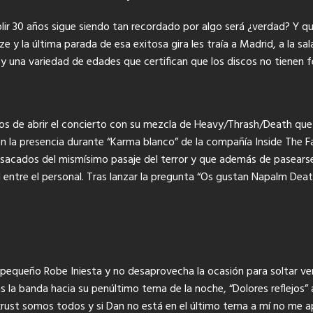
ir 30 años sigue siendo tan recordado por algo será ¿verdad? Y qu
e y la última parada de esa exitosa gira les traía a Madrid, a la sa
a y una variedad de edades que certifican que los discos no tiene
os de abrir el concierto con su mezcla de Heavy/Thrash/Death que 
la presencia durante “Karma blanco” de la compañía Inside The Fan
sacados del mismísimo pasaje del terror y que además de pasearse p
 entre el personal. Tras lanzar la pregunta “Os gustan Napalm Deat
n pequeño Robe Iniesta y no desaprovecha la ocasión para soltar v
s la banda hacia su penúltimo tema de la noche, “Dolores reflejos” a
nkrust somos todos y si Dan no está en el último tema a mí no me 