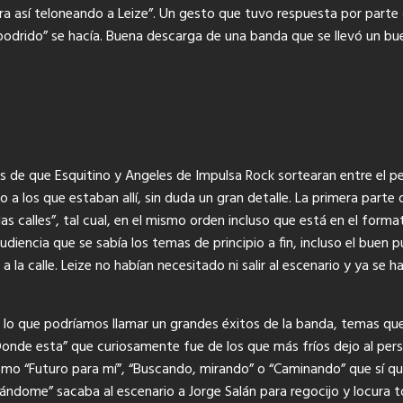
ra así teloneando a Leize”. Un gesto que tuvo respuesta por parte 
podrido” se hacía. Buena descarga de una banda que se llevó un b
 de que Esquitino y Angeles de Impulsa Rock sortearan entre el per
a los que estaban allí, sin duda un gran detalle. La primera parte
s calles”, tal cual, en el mismo orden incluso que está en el form
udiencia que se sabía los temas de principio a fin, incluso el buen
a la calle. Leize no habían necesitado ni salir al escenario y ya se ha
lo que podríamos llamar un grandes éxitos de la banda, temas que 
nde esta” que curiosamente fue de los que más fríos dejo al perso
 “Futuro para mí”, “Buscando, mirando” o “Caminando” que sí que p
dome” sacaba al escenario a Jorge Salán para regocijo y locura t