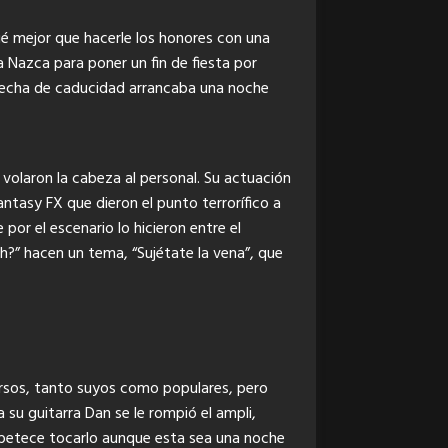
é mejor que hacerle los honores con una
la Nazca para poner un fin de fiesta por
n fecha de caducidad arrancaba una noche
volaron la cabeza al personal. Su actuación
tasy FX que dieron el punto terrorífico a
or el escenario lo hicieron entre el
h?” hacen un tema, “Sujétate la vena”, que
ersos, tanto suyos como populares, pero
 su guitarra Dan se le rompió el ampli,
apetece tocarlo aunque esta sea una noche