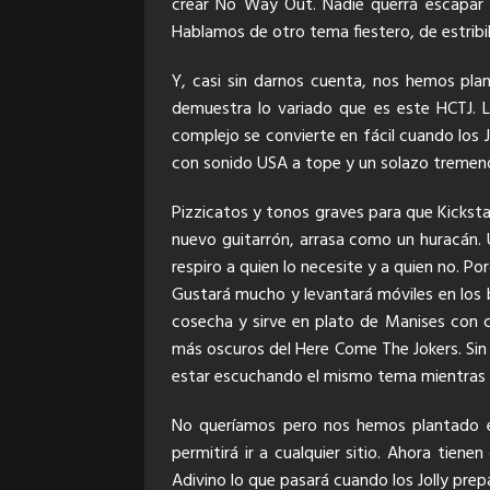
crear No Way Out. Nadie querrá escapar d
Hablamos de otro tema fiestero, de estribill
Y, casi sin darnos cuenta, nos hemos pla
demuestra lo variado que es este HCTJ. L
complejo se convierte en fácil cuando los J
con sonido USA a tope y un solazo tremen
Pizzicatos y tonos graves para que Kicksta
nuevo guitarrón, arrasa como un huracán.
respiro a quien lo necesite y a quien no. 
Gustará mucho y levantará móviles en los b
cosecha y sirve en plato de Manises con 
más oscuros del Here Come The Jokers. Sin 
estar escuchando el mismo tema mientras lo
No queríamos pero nos hemos plantado e
permitirá ir a cualquier sitio. Ahora tien
Adivino lo que pasará cuando los Jolly prepa