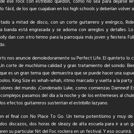
e ese rock con estribillo quedón, como no sea para dejarse llev
o fácil, de los que cuajaban en los high schools y deberían volver a
ntado a mitad de disco, con un corte guitarrero y enérgico, Ride
a banda está engrasada y se adorna con arreglos y detalles. Lo
olly dan con otro himno para la parroquia más joven y fiestera: Fu
do.
rts nos anuncie demoledoramente su Perfect Life. El quinteto lo c
 Un corte de muchísima calidad y gran tratamiento del sonido. Bi
Porque es un gran tema que demuestra que se puede hacer una supues
olos. King Size es whah-whah, ritmo marcado y vuelta a la party con
colores del mundo. ¡Condenado Luke, como comienzas Damned! Es
complejos pasamos del día a la noche y de los entremeses al chule
s efectos guitarreros sustentan el estribillo lazyano.
n el final con No Place To Go. Un tema potentísimo y muy de s
en dos discazos, dos horas de sleazy de alta escuela para ir a un g
ren su particular Nit del Foc rockera en un festival. Y eso ocurrirá.