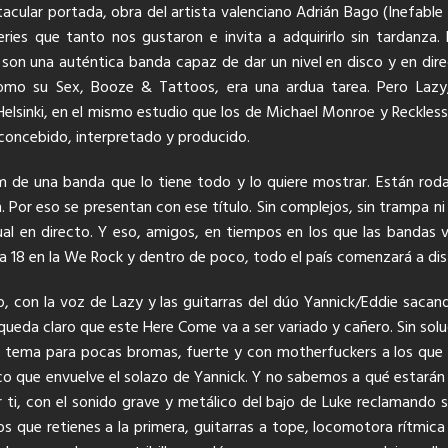
cular portada, obra del artista valenciano Adrián Bago (Inefable
ries que tanto nos gustaron e invita a adquirirlo sin tardanza.
 son una auténtica banda capaz de dar un nivel en disco y en dir
como su Sex, Booze & Tattoos, era una ardua tarea. Pero Lazy,
elsinki, en el mismo estudio que los de Michael Monroe y Reckless
 concebido, interpretado y producido.
 de una banda que lo tiene todo y lo quiere mostrar. Están ro
 Por eso se presentan con ese título. Sin complejos, sin trampa ni
ual en directo. Y eso, amigos, en tiempos en los que las bandas 
 18 en la We Rock y dentro de poco, todo el país comenzará a disf
 con la voz de Lazy y las guitarras del dúo Yannick/Eddie sacando
 queda claro que este Here Come va a ser variado y cañero. Sin so
 Un tema para pocas bromas, fuerte y con motherfuckers a los que
ico que envuelve el solazo de Yannick. Y no sabemos a qué estarán
 ti, con el sonido grave y metálico del bajo de Luke reclamando 
os que retienes a la primera, guitarras a tope, locomotora rítmica