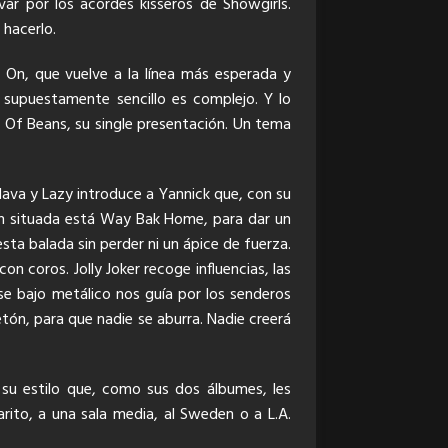
ar por los acordes kisseros de Showgirls.
 hacerlo.
 On, que vuelve a la línea más esperada y
 supuestamente sencillo es complejo. Y lo
ll Of Beans, su single presentación. Un tema
lava y Lazy introduce a Yannick que, con su
en situada está Way Bak Home, para dar un
ta balada sin perder ni un ápice de fuerza.
 coros. Jolly Joker recoge influencias, las
e bajo metálico nos guía por los senderos
tón, para que nadie se aburra. Nadie creerá
u estilo que, como sus dos álbumes, les
arito, a una sala media, al Sweden o a L.A.