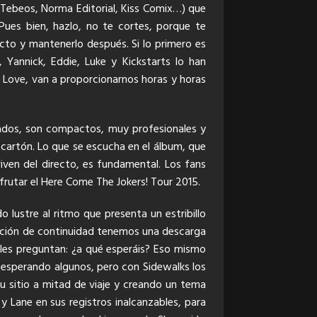
 Tebeos, Norma Editorial, Kiss Comix…)
que
 Pues bien, hazlo, no te cortes, porque te
ecto y mantenerlo después. Si lo primero es
 Yannick, Eddie, Luke y Kickstarts lo han
 Love, van a proporcionarnos horas y horas
dados, son compactos, muy profesionales y
 cartón. Lo que se escucha en el álbum, que
viven del directo, es fundamental. Los fans
rutar el Here Come The Jokers! Tour 2015.
 lustre al ritmo que presenta un estribillo
lución de continuidad tenemos una descarga
 les preguntan: ¿a qué esperáis? Eso mismo
 esperando algunos, pero con Sidewalks los
su sitio a mitad de viaje y creando un tema
 y Lane en sus registros inalcanzables, para