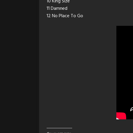
10 King Size
11 Damned
12 No Place To Go