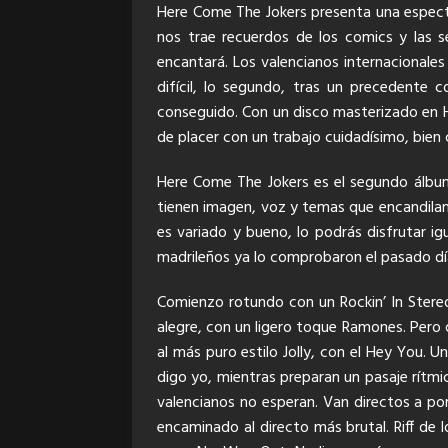
Here Come The Jokers presenta una especta
nos trae recuerdos de los comics y las se
encantará. Los valencianos internacionales
difícil, lo segundo, tras un precedente 
conseguido. Con un disco masterizado en H
de placer con un trabajo cuidadísimo, bien
Here Come The Jokers es el segundo álbum
tienen imagen, voz y temas que encandilan.
es variado y bueno, lo podrás disfrutar ig
madrileños ya lo comprobaron el pasado día
Comienzo rotundo con un Rockin’ In Stereo,
alegre, con un ligero toque Ramones. Pero
al más puro estilo Jolly, con el Hey You.
digo yo, mientras preparan un pasaje rítm
valencianos no esperan. Van directos a por
encaminado al directo más brutal. Riff de l