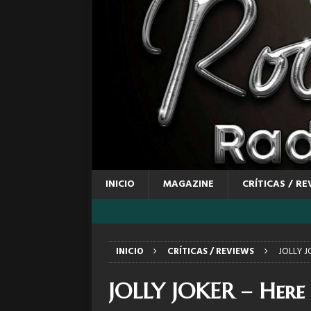
INICIO
MAGAZINE
CRÍTICAS / RE
INICIO
CRÍTICAS / REVIEWS
JOLLY J
JOLLY JOKER – Here 