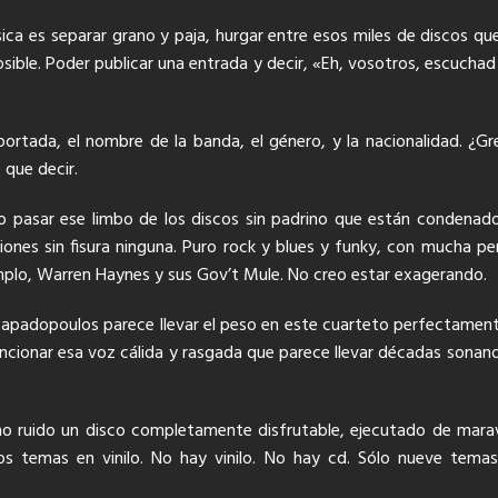
ica es separar grano y paja, hurgar entre esos miles de discos q
 posible. Poder publicar una entrada y decir, «Eh, vosotros, escuch
portada, el nombre de la banda, el género, y la nacionalidad. ¿Gr
 que decir.
o pasar ese limbo de los discos sin padrino que están condenado
nes sin fisura ninguna. Puro rock y blues y funky, con mucha pers
plo, Warren Haynes y sus Gov’t Mule. No creo estar exagerando.
os Papadopoulos parece llevar el peso en este cuarteto perfectament
mencionar esa voz cálida y rasgada que parece llevar décadas sonand
o ruido un disco completamente disfrutable, ejecutado de maravi
s temas en vinilo. No hay vinilo. No hay cd. Sólo nueve temas