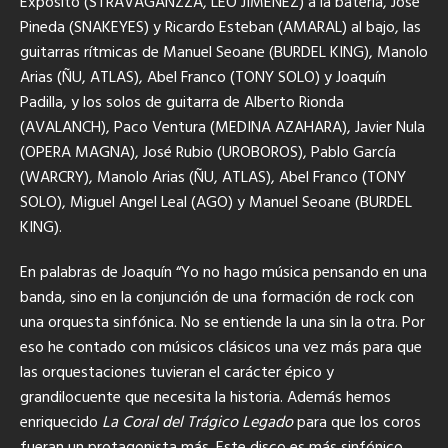
Expósito (STRAVAGANZZA, LEO JIMENEZ) a la batería, Jose
Pineda (SNAKEYES) y Ricardo Esteban (AMARAL) al bajo, las
guitarras rítmicas de Manuel Seoane (BURDEL KING), Manolo
Arias (ÑU, ATLAS), Abel Franco (TONY SOLO) y Joaquín
Padilla, y los solos de guitarra de Alberto Rionda
(AVALANCH), Paco Ventura (MEDINA AZAHARA), Javier Nula
(OPERA MAGNA), José Rubio (UROBOROS), Pablo García
(WARCRY), Manolo Arias (ÑU, ATLAS), Abel Franco (TONY
SOLO), Miguel Angel Leal (AGO) y Manuel Seoane (BURDEL
KING).
En palabras de Joaquín “Yo no hago música pensando en una
banda, sino en la conjunción de una formación de rock con
una orquesta sinfónica. No se entiende la una sin la otra. Por
eso he contado con músicos clásicos una vez más para que
las orquestaciones tuvieran el carácter épico y
grandilocuente que necesita la historia. Además hemos
enriquecido
La Coral del Trágico Legado
para que los coros