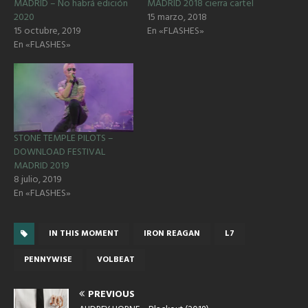
MADRID – No habrá edición
MADRID 2018 cierra cartel
2020
15 marzo, 2018
15 octubre, 2019
En «FLASHES»
En «FLASHES»
STONE TEMPLE PILOTS –
DOWNLOAD FESTIVAL
MADRID 2019
8 julio, 2019
En «FLASHES»
IN THIS MOMENT
IRON REAGAN
L7
PENNYWISE
VOLBEAT
PREVIOUS