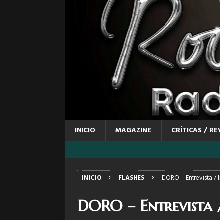
INICIO
MAGAZINE
CRÍTICAS / RE
INICIO
FLASHES
DORO – Entrevista / 
DORO – Entrevista 