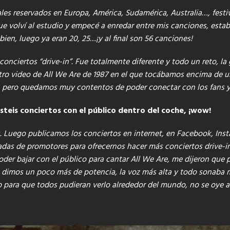
ales reservados en Europa, América, Sudamérica, Australia…, fes
ue volví al estudio y empecé a enredar entre mis canciones, estab
bien, luego ya eran 20, 25…¡y al final son 56 canciones!
onciertos “drive-in”. Fue totalmente diferente y todo un reto, la
o video de All We Are de 1987 en el que tocábamos encima de u
l, pero quedamos muy contentos de poder conectar con los fans y 
steis conciertos con el público dentro del coche, ¡wow!
os. Luego publicamos los conciertos en internet, en Facebook, In
adas de promotores para ofrecernos hacer más conciertos drive-in
der bajar con el público para cantar All We Are, me dijeron que p
le dimos un poco más de potencia, la voz más alta y todo sonaba
ara que todos pudieran verlo alrededor del mundo, no se oye al 