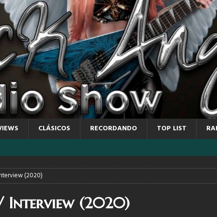
VIEWS
CLÁSICOS
RECORDANDO
TOP LIST
RA
Interview (2020)
/ Interview (2020)