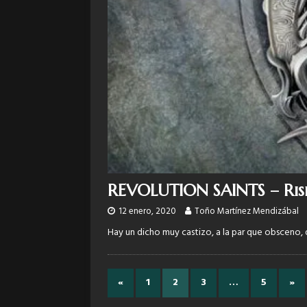
REVOLUTION SAINTS – Ris
12 enero, 2020
Toño Martínez Mendizábal
Hay un dicho muy castizo, a la par que obsceno, 
«
1
2
3
…
5
»