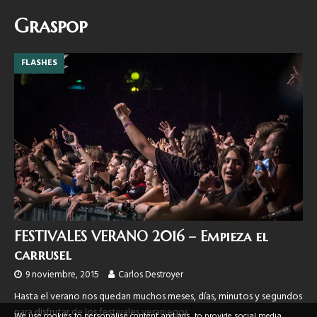
Graspop
FLASHES
FESTIVALES VERANO 2016 – Empieza el
carrusel
9 noviembre, 2015
Carlos Destroyer
Hasta el verano nos quedan muchos meses, días, minutos y segundos
para disfrutar de los festivales veraniegos
We use cookies to personalise content and ads, to provide social media