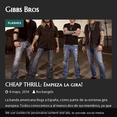
Gibbs Bros
FLASHES
CHEAP THRILL: Empieza la gira!
6 mayo, 2014
Rockangels
La banda americana llega a España, como parte de su extensa gira
europea. Todos conocemos a al menos dos de sus miembros, ya que
han formado parte de la banda Cinderella.
We use cookies to personalise content and ads, to provide social media