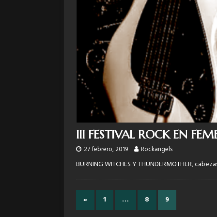
III FESTIVAL ROCK EN FE
27 febrero, 2019
Rockangels
BURNING WITCHES Y THUNDERMOTHER, cabezas de
«
1
…
8
9