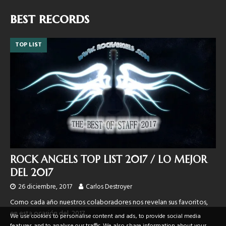
best records
TOP LIST
ROCK ANGELS TOP LIST 2017 / LO MEJOR
DEL 2017
26 diciembre, 2017
Carlos Destroyer
Como cada año nuestros colaboradores nos revelan sus favoritos,
en esta ocasión del 2017.
We use cookies to personalise content and ads, to provide social media